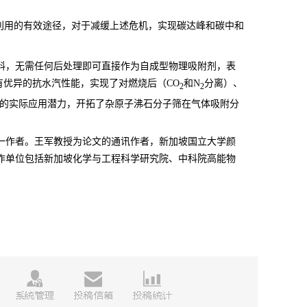
利用的有效途径，对于减缓上述危机，实现碳达峰和碳中和
料，无需任何后处理即可直接作为自成型物理吸附剂，表
有优异的抗水汽性能，实现了对燃烧后（CO
和N
分离）、
2
2
的实际应用潜力，开拓了杂原子沸石分子筛在气体吸附分
一作者。王军教授为论文的通讯作者，
新加坡国立大学颜
作单位包括新加坡化学与工程科学研究院、中科院高能物