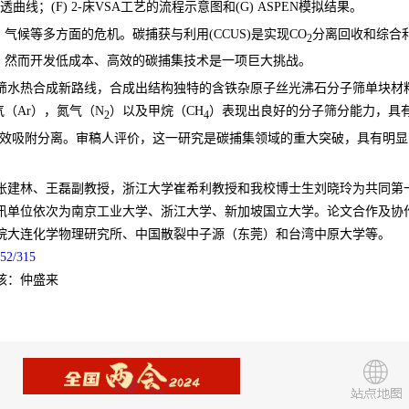
穿透曲线；(F) 2-床VSA工艺的流程示意图和(G) ASPEN模拟结果。
候等多方面的危机。碳捕获与利用(CCUS)是实现CO
分离回收和综合
2
，然而开发低成本、高效的碳捕集技术是一项巨大挑战。
筛水热合成新路线，合成出结构独特的含铁杂原子丝光沸石分子筛单块材
（Ar），氮气（N
）以及甲烷（CH
）表现出良好的分子筛分能力，具
2
4
效吸附分离。审稿人评价，这一研究是碳捕集领域的重大突破，具有明显
张建林、王磊副教授，浙江大学崔希利教授和我校博士生刘晓玲为共同第
讯单位依次为南京工业大学、浙江
大学、新加坡国立大学。论文合作及协
院大连化学物理研究所、中国散裂中子源（东莞）和台湾中原大学等。
552/315
核：仲盛来