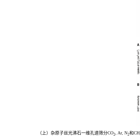
（上）杂原子丝光沸石一维孔道筛分CO
, Ar, N
和CH
2
2