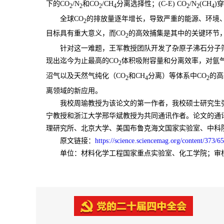
下的CO
/N
和CO
/CH
分离选择性；(C-E) CO
/N
(CH
)
2
2
2
4
2
2
4
全球CO
的排放量逐年增长，导致严重的能源、环境、气
2
目标具有重大意义，而CO
的高效捕集是其中的关键环节
2
针对这一难题，王军教授团队开发了杂原子沸石分子
现出迄今为止最高的
CO
体积吸附容量和分离效率，对氩气
2
沼气以及天然气纯化（CO
和CH
分离）等体系中CO
的高
2
4
2
离领域的新应用。
我校周瑜教授为该论文的第一作者，我校硕士研究生
宁教授和
浙江大学邢华斌教授为共同通讯作者。论文的通
理研究所、北京大学、美国布鲁克海文国家实验室、中科
原文链接：
https://science.sciencemag.org/content/373/6
单位：材料化学工程国家重点实验室、化工学院；审