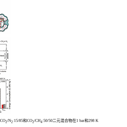
CO
/N
:15/85和CO
/CH
:50/50二元混合物在1 bar和298 K
2
2
2
4